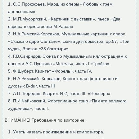
С.С.Прокофьев, Марш из оперы «Любовь к трём
апельсинам».
2. М.П.Мусоргский, «Картинки с выставки», пьеса «Два
еврея» в оркестровке М.Равеля.
3. Н.А.Римский-Корсаков, Музыкальные картинки к опере
«Сказка о царе Салтане», сюита для оркестра, оp.57, «Три
чуда», Эпизод «33 богатыря».
4. Г.В.Свиридов, Сюита по Музыкальным иллюстрациям к
повести А.С.Пушкина «Метель», часть I «Тройка».
5. Ф.Шуберт, Квинтет «Форель», часть IV.
6. Н.А.Римский- Корсаков, Квинтет для фортепиано и
духовых B-dur, часть III
7. А.П. Бородин, Квартет №2, часть III, «Ноктюрн».
8. П.И.Чайковский, Фортепианное трио «Памяти великого
художника», часть I.
ВНИМАНИЕ! Требования по викторине:
Уметь назвать произведение и композитора.