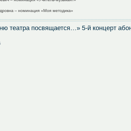
ндровна – номинация «Моя методика»
ню театра посвящается…» 5-й концерт аб
6