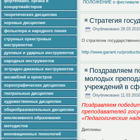
фортепиано, органа и
ПОЛОЖЕНИЕ о фестивале
концертмейстеров
теоретических дисциплин
Стратегия госу
хоровых дисциплин
Опубликовано
28.03.201
фольклора и народного пения
cтpунныx оркестровых
О стратегии государственно
инструментов
http://www.garant.ru/product
духовых и ударных инструментов
народных инструментов
эстрадно-джазовых инструментов
Поздравляем по
ансамблей и оркестров
молодых препода
хореографических дисциплин
учреждений в сф
театральных дисциплин
Опубликовано
11.03.201
художественных дисциплин
Поздравляем победи
общеобразовательных дисциплин
преподавателей гос
«Педагогические над
инклюзивного образования
методистов
Дипломы:
инновационных технологий