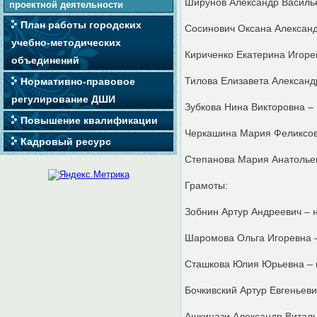
Ширунов Александр Василь
проектной деятельности
План работы городских
Сосинович Оксана Алексан
учебно-методических
Кириченко Екатерина Игоре
объединений
Тилова Елизавета Алексан
Нормативно-правовое
регулирование ДШИ
Зубкова Нина Викторовна –
Повышение квалификации
Черкашина Мария Феликсов
Кадровый ресурс
Степанова Мария Анатолье
Грамоты:
Зобнин Артур Андреевич – 
Шаромова Ольга Игоревна 
Сташкова Юлия Юрьевна – 
Бочкивский Артур Евгеньев
Ашкинази Александр Виталь