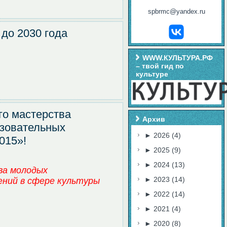
spbrmc@yandex.ru
 до 2030 года
WWW.КУЛЬТУРА.РФ
– твой гид по
культуре
го мастерства
Архив
зовательных
►
2026
(4)
015»!
►
2025
(9)
►
2024
(13)
ва молодых
►
2023
(14)
ний в сфере культуры
►
2022
(14)
►
2021
(4)
►
2020
(8)