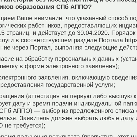
ников образования СПб АППО?
щаем Ваше внимание, что указанный способ по
гогических работников, предоставляющих индив
5 страниц, и действует до 30.04.2020. Порядок
слуги в соответствующем разделе Портала https:
ение через Портал, выполняя следующие дейст
ласие на обработку персональных данных (уста
метку в форме электронного заявления);
 электронного заявления, включающую сведени
редоставления государственной услуги;
обращения (аттестация на первую либо высшую
ирует дату и время подачи индивидуальной папк
СПб АППО) — выбор из предложенного списка (
ельзя. Заявитель должен выбрать любые дату 
 не требуется);
 время получения результата (пропустить этот 