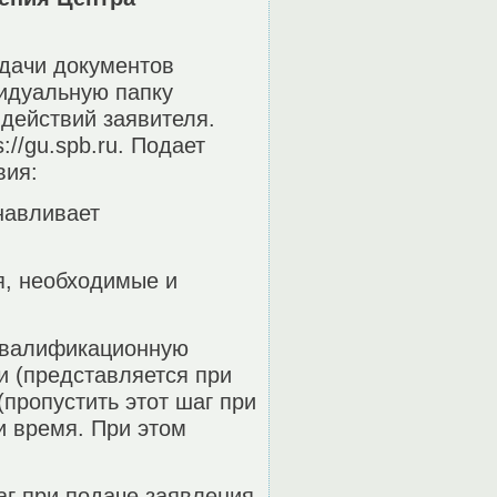
дачи документов
идуальную папку
 действий заявителя.
//gu.spb.ru. Подает
вия:
навливает
я, необходимые и
 квалификационную
и (представляется при
пропустить этот шаг при
и время. При этом
шаг при подаче заявления