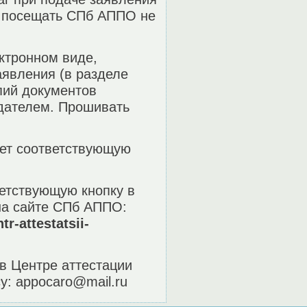
м посещать СПб АППО не
ктронном виде,
аявления (в разделе
пий документов
дателем. Прошивать
ает соответствующую
ветствующую кнопку в
на сайте СПб АППО:
r-attestatsii-
в Центре аттестации
: appocaro@mail.ru