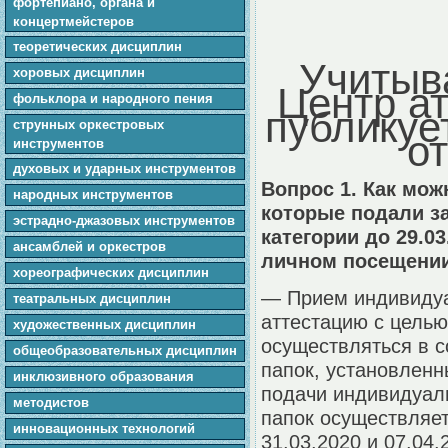
фортепиано, органа и
концертмейстеров
теоретических дисциплин
Учитыв
хоровых дисциплин
Центр а
фольклора и народного пения
публикуе
cтpунныx оркестровых
от
инструментов
духовых и ударных инструментов
Вопрос 1. Как мо
народных инструментов
которые подали з
эстрадно-джазовых инструментов
категории до 29.0
ансамблей и оркестров
личном посещении
хореографических дисциплин
— Прием индивидуа
театральных дисциплин
аттестацию с целью
художественных дисциплин
осуществляться в 
общеобразовательных дисциплин
папок, установлен
инклюзивного образования
подачи индивидуаль
методистов
папок осуществляет
инновационных технологий
31.03.2020 и 07.04.