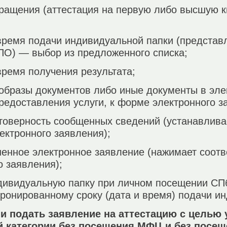
обращения (аттестация на первую либо высшую
 время подачи индивидуальной папки (представ
О) — выбор из предложенного списка;
 время получения результата;
-образы документов либо иные документы в эле
едоставления услуги, к форме электронного з
стоверность сообщенных сведений (устанавлив
ектронного заявления);
ненное электронное заявление (нажимает соот
 заявления);
ндивидуальную папку при личном посещении С
ронированному сроку (дата и время) подачи и
и подать заявление на аттестацию с целью
 категории без посещения МФЦ и без посещ