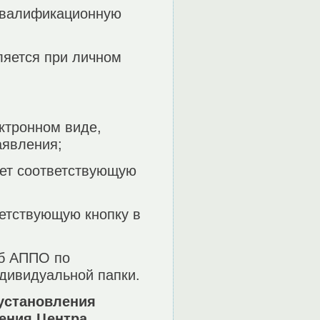
 квалификационную
ляется при личном
ктронном виде,
аявления;
ает соответствующую
ветствующую кнопку в
Пб АППО по
ндивидуальной папки.
 установления
ения Центра