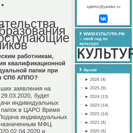
.
spbrmc@yandex.ru
!
ятельства,
образования
поступающие
WWW.КУЛЬТУРА.РФ
– твой гид по
ников
культуре
еским работникам,
ния квалификационной
дуальной папки при
Архив
ия СПб АППО?
►
2026
(4)
вших заявления на
►
2025
(9)
29.03.2020, будет
►
2024
(13)
дачи индивидуальных
►
2023
(14)
 папок в ЦАРО Время
►
2022
(14)
0 Подача индивидуальных
►
2021
(4)
, назначенным МФЦ
020 02.04.2020 и
►
2020
(8)