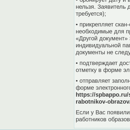
нельзя. Заявитель
требуется);
• прикрепляет скан
необходимые для пр
«Другой документ» 
индивидуальной па
документы не следуе
• подтверждает до
отметку в форме эл
• отправляет запол
форме электронног
https://spbappo.ru/
rabotnikov-obrazov
Если у Вас появили
работников образо