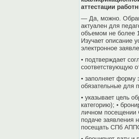
аттестации работ
— Да, можно. Обра
актуален для педа
объемом не более 1
Изучает описание у
электронное заявл
• подтверждает сог
соответствующую от
• заполняет форму
обязательные для п
• указывает цель 
категорию); • брон
личном посещении 
подаче заявления н
посещать СПб АППО
• бронирует дату и