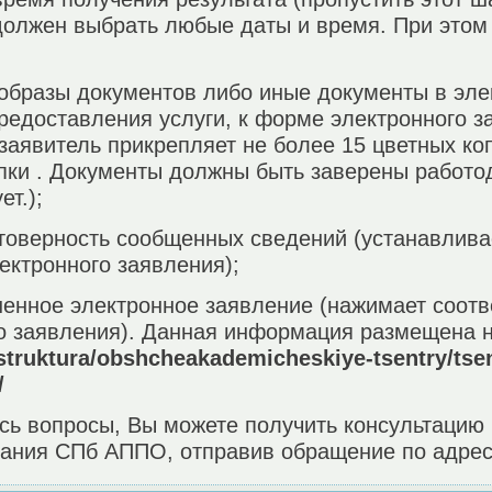
 должен выбрать любые даты и время. При это
-образы документов либо иные документы в эле
едоставления услуги, к форме электронного з
заявитель прикрепляет не более 15 цветных ко
пки . Документы должны быть заверены работо
т.);
стоверность сообщенных сведений (устанавлив
ектронного заявления);
ненное электронное заявление (нажимает соот
о заявления). Данная информация размещена 
struktura/obshcheakademicheskiye-tsentry/tsent
/
сь вопросы, Вы можете получить консультацию 
вания СПб АППО, отправив обращение по адресу