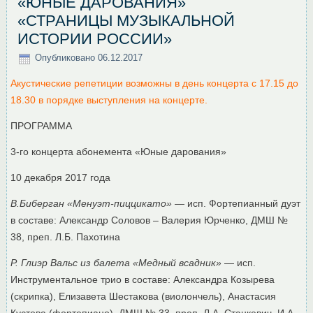
«ЮНЫЕ ДАРОВАНИЯ»
«СТРАНИЦЫ МУЗЫКАЛЬНОЙ
ИСТОРИИ РОССИИ»
Опубликовано
06.12.2017
Акустические репетиции возможны в день концерта с 17.15 до
18.30 в порядке выступления на концерте.
ПРОГРАММА
3-го концерта абонемента «Юные дарования»
10 декабря 2017 года
В.Биберган «Менуэт-пиццикато»
— исп. Фортепианный дуэт
в составе: Александр Соловов – Валерия Юрченко, ДМШ №
38, преп. Л.Б. Пахотина
Р. Глиэр Вальс из балета «Медный всадник»
— исп.
Инструментальное трио в составе: Александра Козырева
(скрипка), Елизавета Шестакова (виолончель), Анастасия
Кустова (фортепиано), ДМШ № 33, преп. Л.А. Станкевич, И.А.