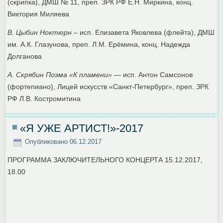
(скрипка), ДМШ № 11, преп. ЗРК РФ Е.Н. Миркина, конц.
Виктория Миляева
В. Цыбин Ноктюрн
– исп. Елизавета Яковлева (флейта), ДМШ
им. А.К. Глазунова, преп. Л.М. Ерёмина, конц. Надежда
Долганова
А. Скрябин Поэма «К пламени»
— исп. Антон Самсонов
(фортепиано), Лицей искусств «Санкт-Петербург», преп. ЗРК
РФ Л.В. Костромитина
«Я УЖЕ АРТИСТ!»-2017
Опубликовано
06.12.2017
ПРОГРАММА ЗАКЛЮЧИТЕЛЬНОГО КОНЦЕРТА 15.12.2017,
18.00