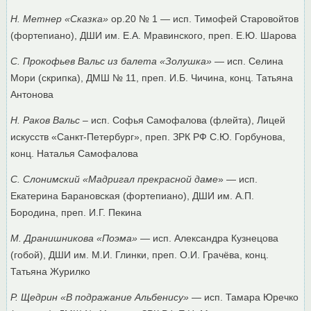
Н. Метнер «Сказка»
ор.20 № 1 — исп. Тимофей Старовойтов
(фортепиано), ДШИ им. Е.А. Мравинского, преп. Е.Ю. Шарова
С. Прокофьев Вальс из балета «Золушка»
— исп. Селина
Мори (скрипка), ДМШ № 11, преп. И.Б. Чичина, конц. Татьяна
Антонова
Н. Раков Вальс
– исп. Софья Самофалова (флейта), Лицей
искусств «Санкт-Петербург», преп. ЗРК РФ С.Ю. Горбунова,
конц. Наталья Самофалова
С. Слонимский «Мадригал прекрасной даме
» — исп.
Екатерина Барановская (фортепиано), ДШИ им. А.П.
Бородина, преп. И.Г. Пекина
М. Дранишникова «Поэма»
— исп. Александра Кузнецова
(гобой), ДШИ им. М.И. Глинки, преп. О.И. Грачёва, конц.
Татьяна Журилко
Р. Щедрин «В подражание Альбенису»
— исп. Тамара Юречко