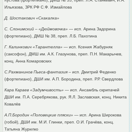
Ильязова, ЗРК РФ С.Ф. Измайлова
Д. Шостакович «Скакалка»
С. Слонимский – «Дюймовочка»
— исп. Арина Задорина
(фортепиано), ДМШ № 38, преп. Л.Б. Пахотина
Г. Калинкович «Тарантелла»
— исп. Ксения Жабурняк
(саксофон), ДМШ им. А.К. Глазунова, преп. П.Н. Макарычев,
конц. Анна Комаровских
С.Рахманинов Пьеса-фантазия
– исп. Дмитрий Феденко
(фортепиано), ДШИ им. А.П. Бородина, преп. Р.Р. Свердлова
Кара Караев «Задумчивость»
— исп. Ансамбль скрипачей
ДШИ им. П.А. Серебрякова, рук. Я.Л. Заславская, конц. Никита
Ковалёв
А.П.Бородин «Половецкие пляски»
— исп. Арина Широкова
(гобой), ДШИ им. М.И. Глинки, преп. О.И. Грачёва, конц.
Татьяна Журилко