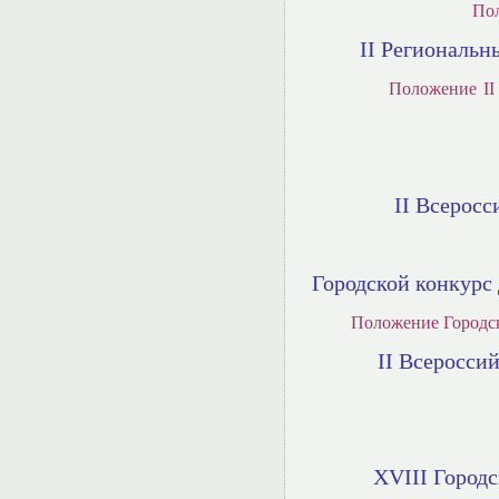
По
II Региональн
Положение
I
II Всерос
Городской конкурс
Положение Городск
II Всеросси
X
V
I
I
I Город