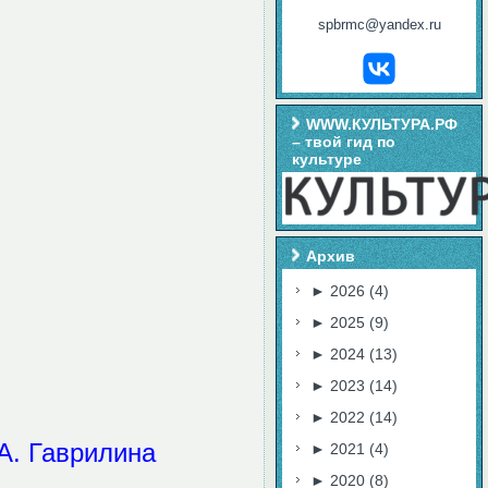
spbrmc@yandex.ru
WWW.КУЛЬТУРА.РФ
– твой гид по
культуре
Архив
►
2026
(4)
►
2025
(9)
►
2024
(13)
►
2023
(14)
►
2022
(14)
А. Гаврилина
►
2021
(4)
►
2020
(8)