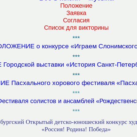
Положение
Заявка
Согласия
Список для викторины
***
ЛОЖЕНИЕ о конкурсе «Играем Слонимског
***
ородской выставки «История Санкт-Петерб
***
 Пасхального хорового фестиваля «Пасха
***
тиваля солистов и ансамблей «Рождественск
***
рбургский Открытый детско-юношеский конкурс худ
«Россия! Родина! Победа»