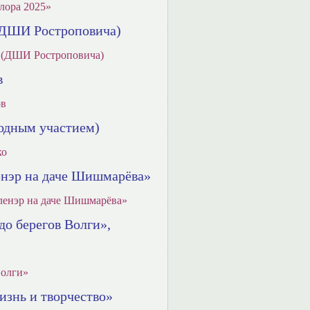
лора 2025»
 (ДШИ Ростроповича)
а (ДШИ Ростроповича)
в
ов
родным участием)
ко
ленэр на даче Шишмарёва»
ленэр на даче Шишмарёва»
до берегов Волги»,
Волги»
изнь и творчество»