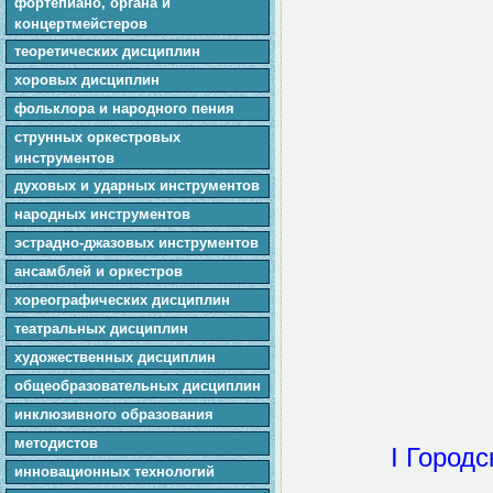
фортепиано, органа и
концертмейстеров
теоретических дисциплин
хоровых дисциплин
фольклора и народного пения
cтpунныx оркестровых
инструментов
духовых и ударных инструментов
народных инструментов
эстрадно-джазовых инструментов
ансамблей и оркестров
хореографических дисциплин
театральных дисциплин
художественных дисциплин
общеобразовательных дисциплин
инклюзивного образования
методистов
I Город
инновационных технологий