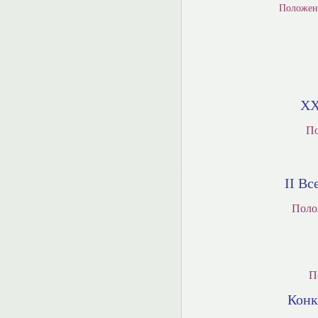
Положени
XX
По
II В
Поло
П
Конк