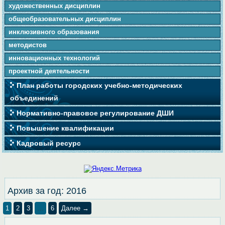
художественных дисциплин
общеобразовательных дисциплин
инклюзивного образования
методистов
инновационных технологий
проектной деятельности
План работы городских учебно-методических
объединений
Нормативно-правовое регулирование ДШИ
Повышение квалификации
Кадровый ресурс
Архив за год:
2016
1
2
3
…
6
Далее →