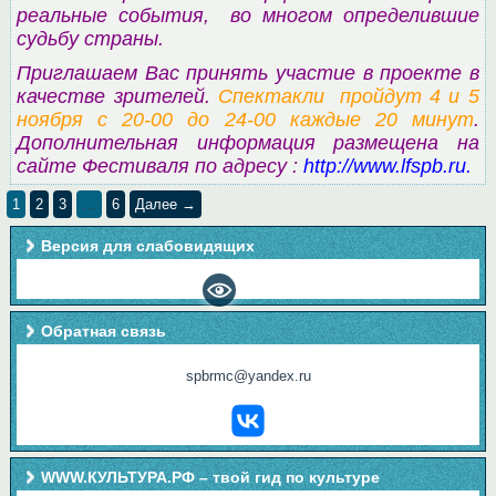
реальные события, во многом определившие
судьбу страны.
Приглашаем Вас принять участие в проекте в
качестве зрителей.
Спектакли пройдут 4 и 5
ноября с 20-00 до 24-00 каждые 20 минут
.
Дополнительная информация размещена на
сайте Фестиваля по адресу :
http://www.lfspb.ru.
1
2
3
…
6
Далее →
Версия для слабовидящих
Обратная связь
spbrmc@yandex.ru
WWW.КУЛЬТУРА.РФ – твой гид по культуре