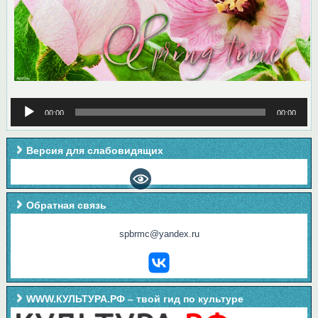
Аудиоплеер
00:00
00:00
Версия для слабовидящих
Обратная связь
spbrmc@yandex.ru
WWW.КУЛЬТУРА.РФ – твой гид по культуре