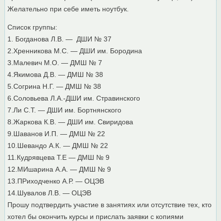
Желательно при себе иметь ноутбук.
Список группы:
1. Богданова Л.В. — ДШИ № 37
2.Хренникова М.С. — ДШИ им. Бородина
3.Малевич М.О. — ДМШ № 7
4.Якимова Д.В. — ДМШ № 38
5.Согрина Н.Г. — ДМШ № 38
6.Соловьева Л.А.-ДШИ им. Стравинского
7.Ли С.Т. — ДШИ им. Бортнянского
8.Жаркова К.В. — ДШИ им. Свиридова
9.Шаванов И.П. — ДМШ № 22
10.Шевандо А.К. — ДМШ № 22
11.Кудрявцева Т.Е — ДМШ № 9
12.МИшарина А.А. — ДМШ № 9
13.ПРиходченко А.Р. — ОЦЭВ
14.Шувалов Л.В. — ОЦЭВ
Прошу подтвердить участие в занятиях или отсутствие тех, кто
хотел бы окончить курсы и прислать заявки с копиями