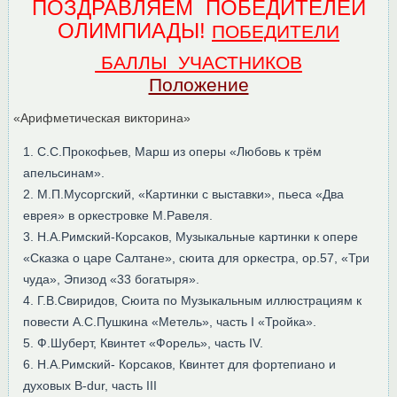
ПОЗДРАВЛЯЕМ ПОБЕДИТЕЛЕЙ
ОЛИМПИАДЫ!
ПОБЕДИТЕЛИ
БАЛЛЫ УЧАСТНИКОВ
Положение
«Арифметическая викторина»
С.С.Прокофьев, Марш из оперы «Любовь к трём
апельсинам».
2. М.П.Мусоргский, «Картинки с выставки», пьеса «Два
еврея» в оркестровке М.Равеля.
3. Н.А.Римский-Корсаков, Музыкальные картинки к опере
«Сказка о царе Салтане», сюита для оркестра, оp.57, «Три
чуда», Эпизод «33 богатыря».
4. Г.В.Свиридов, Сюита по Музыкальным иллюстрациям к
повести А.С.Пушкина «Метель», часть I «Тройка».
5. Ф.Шуберт, Квинтет «Форель», часть IV.
6. Н.А.Римский- Корсаков, Квинтет для фортепиано и
духовых B-dur, часть III