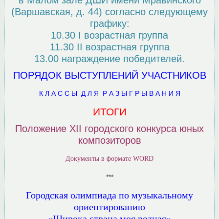
в Малом зале ДШИ имени Мравинского
(Варшавская, д. 44) согласно следующему
графику:
10.30 I возрастная группа
11.30 II возрастная группа
13.00 награждение победителей.
ПОРЯДОК ВЫСТУПЛЕНИЙ УЧАСТНИКОВ
К Л А С С Ы Д Л Я Р А З Ы Г Р Ы В А Н И Я
ИТОГИ
Положение XII городского конкурса юных
композиторов
Документы в формате WORD
***
Городская олимпиада по музыкальному
ориентированию
«Широка страна моя родная»