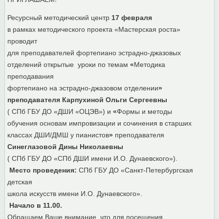
Ресурсный методический центр
17 февраля
в рамках методического проекта «Мастерская роста»
проводит
для преподавателей фортепиано эстрадно-джазовых
отделений открытые уроки по темам
«
Методика
преподавания
фортепиано на эстрадно-джазовом отделении
»
преподавателя Карпухиной Ольги Сергеевны
( СПб ГБУ ДО «ДШИ «ОЦЭВ») и
«
Формы и методы
обучения основам импровизации и сочинения в старших
классах ДШИ/ДМШ у пианистов
»
преподавателя
Синеглазовой Дины Николаевны
( СПб ГБУ ДО «СПб ДШИ имени И.О. Дунаевского»).
Место проведения:
СПб ГБУ ДО «Санкт-Петербургская
детская
школа искусств имени И.О. Дунаевского».
Начало в 11.00.
Обращаем Ваше внимание, что для посещения