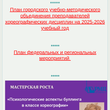
*****
План городского учебно-методического
объединения преподавателей
хореографических дисциплин на 2025-2026
учебный год
*****
План федеральных и региональных
мероприятий
*****