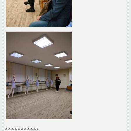
***********************