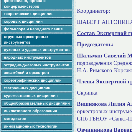
фортепиано, органа и
концертмейстеров
Координатор:
теоретических дисциплин
ШАБЕРТ АНТОНИН
хоровых дисциплин
фольклора и народного пения
Состав Экспертной 
cтpунныx оркестровых
инструментов
Председатель:
духовых и ударных инструментов
Шальман Савелий М
народных инструментов
подразделения Средн
эстрадно-джазовых инструментов
Н.А. Римского-Корсако
ансамблей и оркестров
хореографических дисциплин
Ч
лены Экспертной г
театральных дисциплин
Скрипка
художественных дисциплин
Вишнякова Лилия А
общеобразовательных дисциплин
оркестровых инструме
инклюзивного образования
СПб ГБНОУ «Санкт-Пе
методистов
инновационных технологий
Овчинникова Варвар