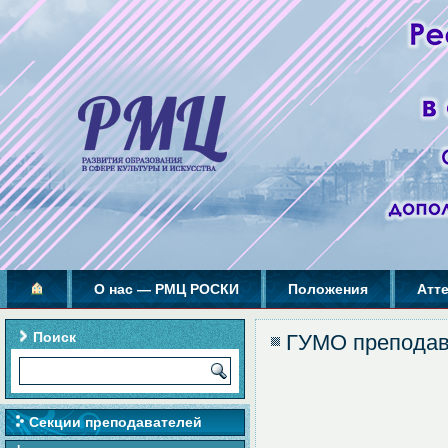
О нас — РМЦ РОСКИ
Положения
Атт
Поиск
ГУМО преподав
Секции преподавателей