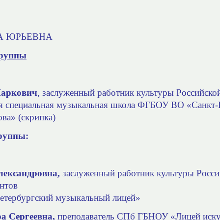
А ЮРЬЕВНА
группы
аркович
, заслуженный работник культуры Российско
яя специальная музыкальная школа ФГБОУ ВО
«Санкт-
ва» (скрипка)
руппы:
лександровна,
заслуженный работник культуры Росси
нтов
тербургский музыкальный лицей»
а Сергеевна,
преподаватель СПб ГБНОУ «Лицей иску