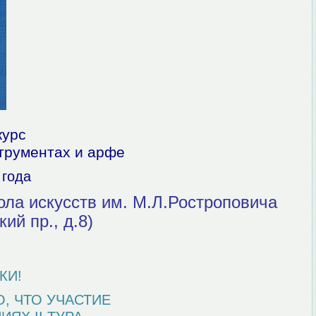
курс
трументах и арфе
 года
ола искусств им. М.Л.Ростроповича
ий пр., д.8)
КИ!
, ЧТО УЧАСТИЕ