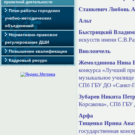
проектной деятельности
Ста
нкевич Любовь А
План работы городских
учебно-методических
Альт
объединений
Быстрицкий Владим
Нормативно-правовое
искусств имени С.В.Р
регулирование ДШИ
Виолончель
Повышение квалификации
Кадровый ресурс
Жемолдинова Нина Е
конкурса «Лучший пре
музыкальное училище 
СПб ГБУ ДО «Санкт-Пе
Зубарев Никита Пет
Корсакова»,
СПб ГБУ Д
Арфа
Тищенко Ирина Ана
государственная конс