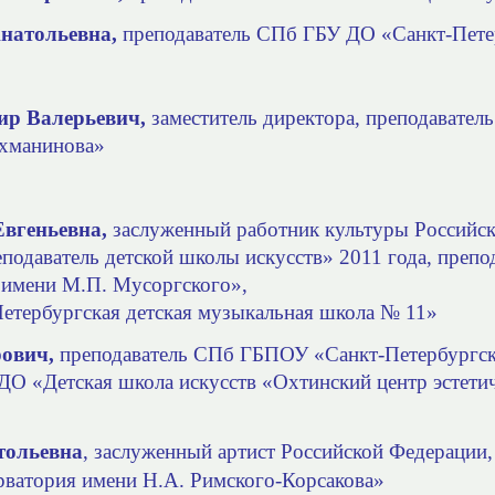
натольевна,
преподаватель СПб ГБУ ДО
«Санкт-Пете
ир Валерьевич,
заместитель директора, преподавате
ахманинова»
вгеньевна,
заслуженный работник культуры Российс
подаватель детской школы искусств» 2011 года, препо
имени М.П. Мусоргского»,
тербургская детская музыкальная школа № 11»
рович,
преподаватель
СПб ГБПОУ «Санкт-Петербургско
О «Детская школа искусств «Охтинский центр эстети
тольевна
, заслуженный артист Российской Федераци
ерватория имени Н.А. Римского-Корсакова»