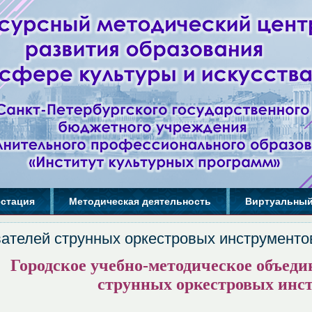
естация
Методическая деятельность
Виртуальный
ателей cтpунныx оркестровых инструменто
Городское учебно-методическое объеди
струнных оркестровых инс