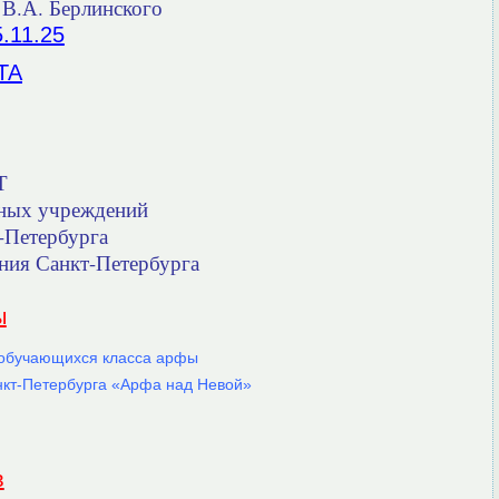
 В.А. Берлинского
11.25
ТА
Т
ьных учреждений
т-Петербурга
ния Санкт-Петербурга
ы
а обучающихся класса арфы
нкт-Петербурга «Арфа над Невой»
в