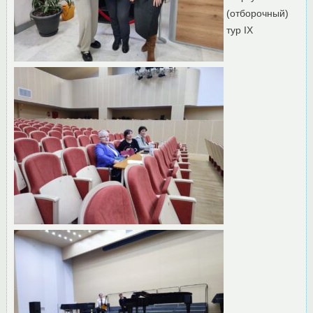
(отборочный)
тур IX