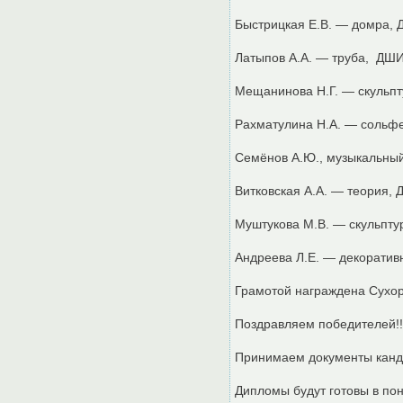
Быстрицкая Е.В. — домра,
Латыпов А.А. — труба, ДШ
Мещанинова Н.Г. — скульпт
Рахматулина Н.А. — сольф
Семёнов А.Ю., музыкальны
Витковская А.А. — теория,
Муштукова М.В. — скульпту
Андреева Л.Е. — декорати
Грамотой награждена Сухо
Поздравляем победителей!!
Принимаем документы канд
Дипломы будут готовы в пон