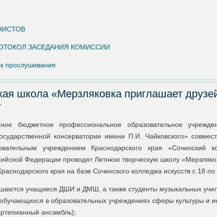
НИСТОВ
ОТОКОЛ ЗАСЕДАНИЯ КОМИССИИ
док прослушивания
кая школа «Мерзляковка приглашает друзей
7
нное бюджетное профессиональное образовательное учрежде
осударственной консерватории имени П.И. Чайковского» совмес
овательным учреждением Краснодарского края «Сочинский к
сийской Федерации проводят Летнюю творческую школу «Мерзляков
Краснодарского края на базе Сочинского колледжа искусств с 18 по
ашаются учащиеся ДШИ и ДМШ, а также студенты музыкальных учи
 обучающихся в образовательных учреждениях сферы культуры и ис
ртепианный ансамбль);