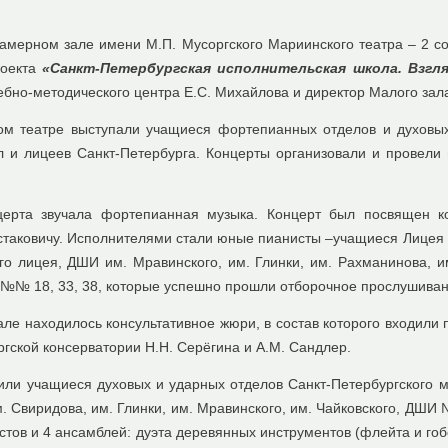
 камерном зале имени М.П. Мусоргского Мариинского театра – 2 с
роекта
«Санкт-Петербургская исполнительская школа. Взгля
бно-методического центра Е.С. Михайлова и директор Малого зала 
ом театре выступали учащиеся фортепианных отделов и духовых
л и лицеев Санкт-Петербурга. Концерты организовали и провели 
церта звучала фортепианная музыка. Концерт был посвящен 
аковичу. Исполнителями стали юные пианисты –учащиеся Лицея и
го лицея, ДШИ им. Мравинского, им. Глинки, им. Рахманинова, 
№№ 18, 33, 38, которые успешно прошли отборочное прослушиван
але находилось консультативное жюри, в состав которого входил
гской консерватории Н.Н. Серёгина и А.М. Сандлер.
или учащиеся духовых и ударных отделов Санкт-Петербургского м
. Свиридова, им. Глинки, им. Мравинского, им. Чайковского, ДШ
истов и 4 ансамблей: дуэта деревянных инструментов (флейта и гоб