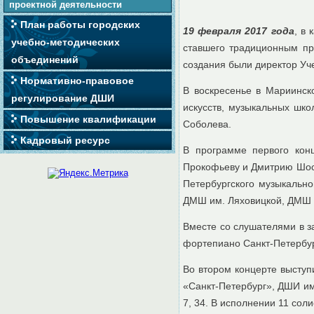
проектной деятельности
План работы городских
19 февраля 2017 года
, в
учебно-методических
ставшего традиционным п
объединений
создания были директор Уче
Нормативно-правовое
В воскресенье в Мариинск
регулирование ДШИ
искусств, музыкальных шко
Повышение квалификации
Соболева.
Кадровый ресурс
В программе первого кон
Прокофьеву и Дмитрию Шост
Петербургского музыкально
ДМШ им. Ляховицкой, ДМШ 
Вместе со слушателями в з
фортепиано Санкт-Петербур
Во втором концерте выступ
«Санкт-Петербург», ДШИ им
7, 34. В исполнении 11 сол