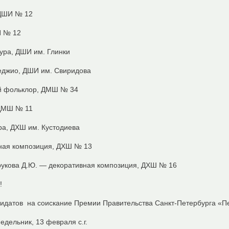
 ДШИ № 12
И № 12
ура, ДШИ им. Глинки
еджио, ДШИ им. Свиридова
й фольклор, ДМШ № 34
 ДМШ № 11
ра, ДХШ им. Кустодиева
вная композиция, ДХШ № 13
рукова Д.Ю. — декоративная композиция, ДХШ № 16
!
идатов на соискание Премии Правительства Санкт-Петербурга «П
едельник, 13 февраля с.г.