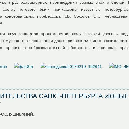
учали разнохарактерные произведения разных эпох и стилей.
в состав которого были приглашены известные петербургск
ва консерватории: профессора К.Б. Соколов, О.С. Чернядьева
н.
ки двух концертов продемонстрировали высокий уровень подг
ых музыкантов члены жюри даже приравняли к игре воспитанник
ие прошло в доброжелательной обстановке и принесло прак
ИТЕЛЬСТВА САНКТ-ПЕТЕРБУРГА «ЮНЫЕ
7
РОСЛУШИВАНИЙ: