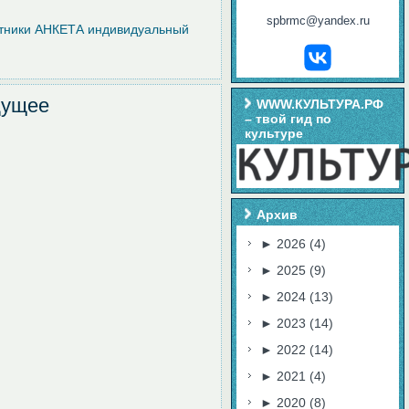
spbrmc@yandex.ru
тники
АНКЕТА индивидуальный
дущее
WWW.КУЛЬТУРА.РФ
– твой гид по
культуре
Архив
►
2026
(4)
►
2025
(9)
►
2024
(13)
►
2023
(14)
►
2022
(14)
►
2021
(4)
►
2020
(8)