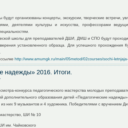
 будут организованы концерты, экскурсии, творческие встречи, ув
ями, деятелями культуры и искусства, профессорами ведущи
пециальностям.
ческой школы для преподавателей ДШИ, ДМШ и СПО будут проход
товерения установленного образца. Для успешного прохождения 
.
 ссылке
http://www.amumgk.ru/main/05metod/02courses/sochi-letnjaja
е надежды» 2016. Итоги.
7
 смотра-конкурса педагогического мастерства молодых преподават
й дополнительного образования детей «Педагогические надежды»-
 из них 9 музыкантов и 4 художника. Победителями с вручением Д
 мастерство, ШИ № 10
ШИ им. Чайковского