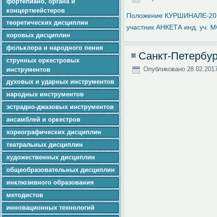
фортепиано, органа и
концертмейстеров
Положение КУРШИНАЛЕ-20
теоретических дисциплин
участник
АНКЕТА инд. уч. 
хоровых дисциплин
фольклора и народного пения
Санкт-Петербур
cтpунныx оркестровых
Опубликовано
28.02.201
инструментов
духовых и ударных инструментов
народных инструментов
эстрадно-джазовых инструментов
ансамблей и оркестров
хореографических дисциплин
театральных дисциплин
художественных дисциплин
общеобразовательных дисциплин
инклюзивного образования
методистов
инновационных технологий