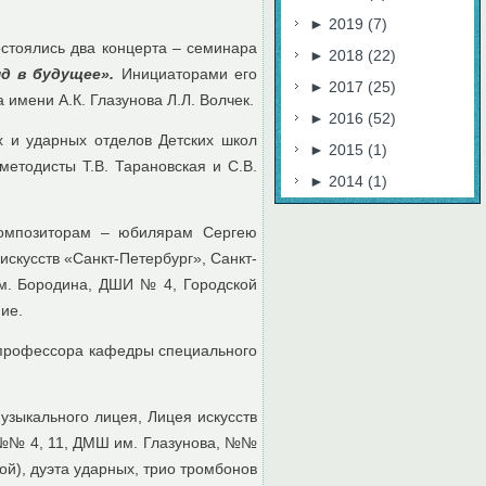
►
2019
(7)
остоялись два концерта – семинара
►
2018
(22)
д в будущее».
Инициаторами его
►
2017
(25)
имени А.К. Глазунова Л.Л. Волчек.
►
2016
(52)
 и ударных отделов Детских школ
►
2015
(1)
методисты Т.В. Тарановская и С.В.
►
2014
(1)
композиторам – юбилярам Сергею
скусств «Санкт-Петербург», Санкт-
им. Бородина, ДШИ № 4, Городской
ие.
и профессора кафедры специального
узыкального лицея, Лицея искусств
И №№ 4, 11, ДМШ им. Глазунова, №№
ой), дуэта ударных, трио тромбонов