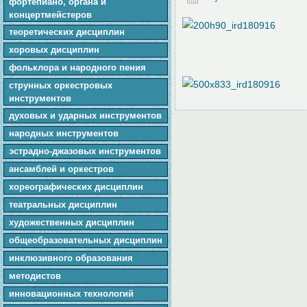
фортепиано, органа и
концертмейстеров
теоретических дисциплин
хоровых дисциплин
фольклора и народного пения
cтpунныx оркестровых
инструментов
духовых и ударных инструментов
народных инструментов
эстрадно-джазовых инструментов
ансамблей и оркестров
хореографических дисциплин
театральных дисциплин
художественных дисциплин
общеобразовательных дисциплин
инклюзивного образования
методистов
инновационных технологий