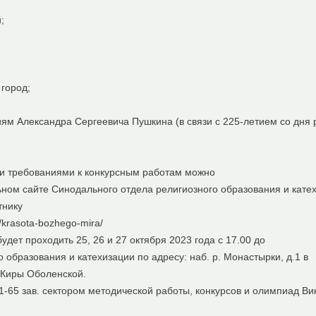
;
город;
ям Александра Сергеевича Пушкина (в связи с 225-летием со дня
и требованиями к конкурсным работам можно
ном сайте Синодального отдела религиозного образования и кат
тнику
y/krasota-bozhego-mira/
удет проходить 25, 26 и 27 октября 2023 года с 17.00 до
о образования и катехизации по адресу: наб. р. Монастырки, д.1 в
 Киры Оболенской.
-61-65 зав. сектором методической работы, конкурсов и олимпиад В