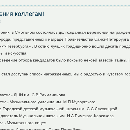
ения коллегам!
3
торник, в Смольном состоялась долгожданная церемония награжден
орода, представленных к награде Правительства Санкт-Петербурга
кт-Петербурга» . В сотню лучших традиционно вошли десять пред
ы и искусства.
роведение отбора кандидатов было покрыто некоей завесой тайны. Н
ец,стал доступен список награжденных, мы с радостью и чувством 
аватель ДШИ им. С.В.Рахманинова
тель Музыкального училища им. М.П.Мусоргского
р Городской детской музыкальной школы им. С.С.Ляховицкой
даватель Музыкальной школы им. Н.А.Римского-Корсакова
ель Музыкального лицея
аватель Лицея искусств «Санкт-Петербург»