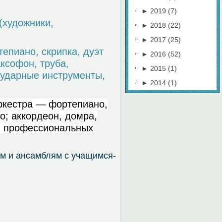
►
2019
(7)
художники,
►
2018
(22)
►
2017
(25)
пиано, скрипка, дуэт
►
2016
(52)
аксофон, труба,
►
2015
(1)
 ударные инструменты,
►
2014
(1)
ркестра — фортепиано,
о; аккордеон, домра,
и профессиональных
м и ансамблям с учащимся-