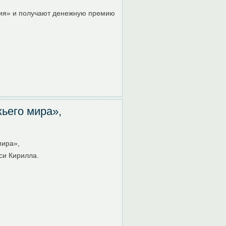
ния» и получают денежную премию
ьего мира»,
мира»,
си Кирилла.