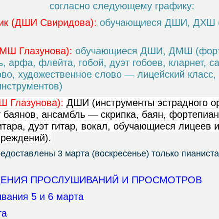
согласно следующему графику:
ник (ДШИ Свиридова):
обучающиеся ДШИ, ДХШ (
ДМШ Глазунова):
обучающиеся ДШИ, ДМШ (форте
, арфа, флейта, гобой, дуэт гобоев, кларнет, с
во, художественное слово — лицейский класс,
инструментов)
МШ Глазунова):
ДШИ
(инструменты эстрадного о
т баянов, ансамбль — скрипка, баян, фортепиан
гитара, дуэт гитар, вокал, обучающиеся
лицеев 
чреждений).
доставлены 3 марта (воскресенье) только пианиста
ЕНИЯ ПРОСЛУШИВАНИЙ И ПРОСМОТРОВ
вания 5 и 6 марта
та