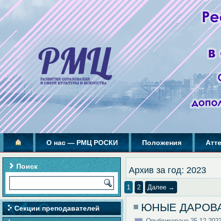
О нас — РМЦ РОСКИ
Положения
Атт
Поиск
Архив за год:
2023
1
2
Далее →
ЮНЫЕ ДАРОВ
Секции преподавателей
Опубликовано
25.12.202