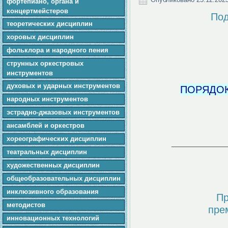
фортепиано, органа и
концертмейстеров
Под
теоретических дисциплин
хоровых дисциплин
фольклора и народного пения
cтpунныx оркестровых
инструментов
духовых и ударных инструментов
ПОРЯДОК
народных инструментов
эстрадно-джазовых инструментов
ансамблей и оркестров
хореографических дисциплин
_____________
театральных дисциплин
художественных дисциплин
общеобразовательных дисциплин
инклюзивного образования
Пр
методистов
пре
инновационных технологий