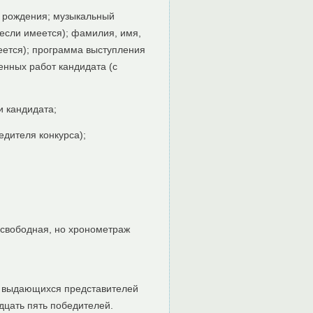
а рождения; музыкальный
(если имеется); фамилия, имя,
меется); программа выступления
нных работ кандидата (с
и кандидата;
дителя конкурса);
свободная, но хронометраж
ве выдающихся представителей
дцать пять победителей.