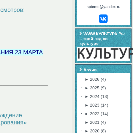
spbrmc@yandex.ru
осмотров!
WWW.КУЛЬТУРА.РФ
– твой гид по
культуре
НИЯ 23 МАРТА
Архив
►
2026
(4)
_____________________
►
2025
(9)
►
2024
(13)
►
2023
(14)
►
2022
(14)
уждение
арования»
►
2021
(4)
►
2020
(8)