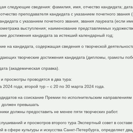
щая следующие сведения: фамилия, имя, отчество кандидата; дат
отчество преподавателя кандидата с указанием почетного звания 
андидата с указанием почетного звания, звания лауреата (если и
нометража выступления; наименование представляемых художестве
ские достижения кандидата за истекший календарный год;
ние на кандидата, содержащая сведения о творческой деятельност
ждающих творческие достижения кандидата (дипломы, грамоты побе
ата (академическая справка).
и просмотры проводятся в два тура:
а 2024 года; второй тур – с 20 по 30 марта 2024 года.
дидатов на соискание Премии по исполнительским направлениям 
 должен превышать
жники должны предоставить не менее пяти творческих работ.
слушиваний и просмотров второго тура Экспертный совет в соста
 в сфере культуры и искусства Санкт-Петербурга, определяет два