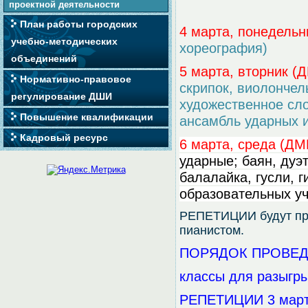
проектной деятельности
План работы городских
4 марта, понедель
учебно-методических
хореография)
объединений
5 марта, вторник (
Нормативно-правовое
скрипок, виолончель
регулирование ДШИ
художественное сло
Повышение квалификации
ансамбль ударных 
Кадровый ресурс
6 марта, среда (Д
ударные; баян, дуэ
балалайка, гусли, 
образовательных у
РЕПЕТИЦИИ будут пре
пианистом.
ПОРЯДОК ПРОВЕД
классы для разыгры
РЕПЕТИЦИИ 3 мар