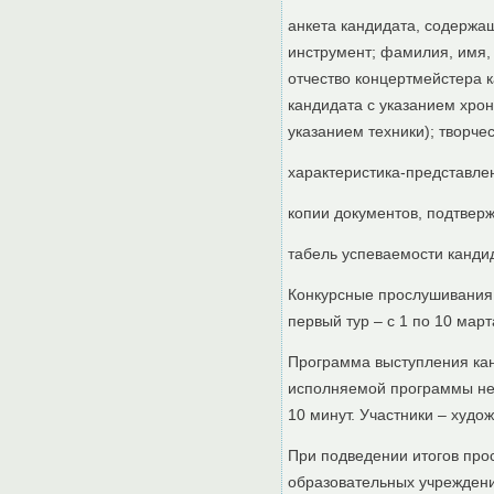
анкета кандидата, содержа
инструмент; фамилия, имя, 
отчество концертмейстера к
кандидата с указанием хро
указанием техники); творче
характеристика-представле
копии документов, подтвер
табель успеваемости кандид
Конкурсные прослушивания 
первый тур – с 1 по 10 март
Программа выступления кан
исполняемой программы не
10 минут. Участники – худо
При подведении итогов про
образовательных учреждений