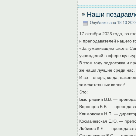
Наши поздравл
Опубликовано
18.10.202
17 октября 2023 года, во в
и преподавателей нашего г
«За гуманизацию школы Сан
учреждений в сфере культур
В этом году подготовка и п
же наши лучшие среди нас.
И вот теперь, когда, након
замечательных коллег!
Это:
Быстрицкий В.В. — препод
Воронцов Б.В. — преподава
Климовская Н.П. — директо
Космачевская Е.Ю. — препо
Лобиков К.Я. — преподават
Овчинникова В.С. — препод