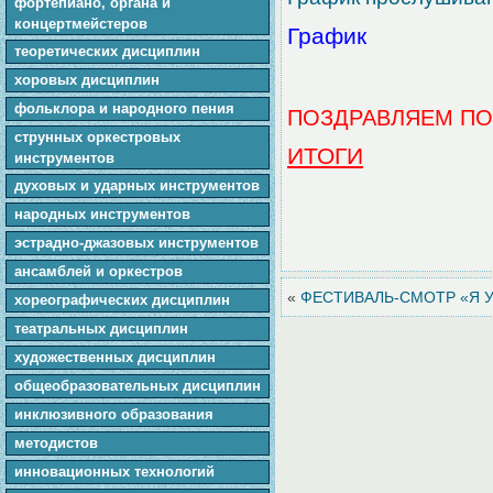
фортепиано, органа и
концертмейстеров
График
теоретических дисциплин
хоровых дисциплин
фольклора и народного пения
ПОЗДРАВЛЯЕМ ПО
cтpунныx оркестровых
ИТОГИ
инструментов
духовых и ударных инструментов
народных инструментов
эстрадно-джазовых инструментов
ансамблей и оркестров
«
ФЕСТИВАЛЬ-СМОТР «Я У
хореографических дисциплин
театральных дисциплин
художественных дисциплин
общеобразовательных дисциплин
инклюзивного образования
методистов
инновационных технологий