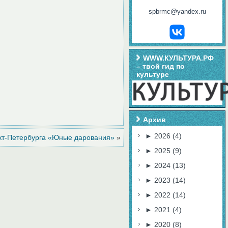
spbrmc@yandex.ru
WWW.КУЛЬТУРА.РФ
– твой гид по
культуре
Архив
►
2026
(4)
кт-Петербурга «Юные дарования»
»
►
2025
(9)
►
2024
(13)
►
2023
(14)
►
2022
(14)
►
2021
(4)
►
2020
(8)