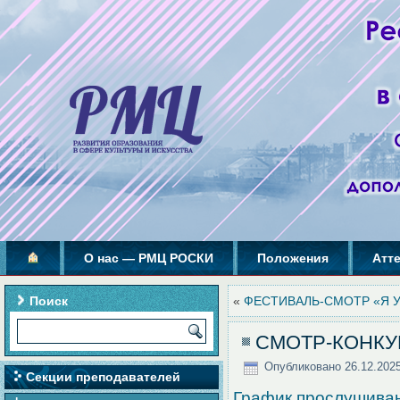
О нас — РМЦ РОСКИ
Положения
Атт
Поиск
«
ФЕСТИВАЛЬ-СМОТР «Я У
СМОТР-КОНКУР
Опубликовано
26.12.202
Секции преподавателей
График прослушиван