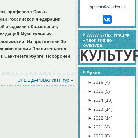
spbrmc@yandex.ru
ти, профессор Санкт-
емии Российской Федерации
кой академии образования,
и ведущий Музыкальных
WWW.КУЛЬТУРА.РФ
– твой гид по
лонимский. На протяжении 15
культуре
ждению премии Правительства
в Санкт-Петербурге. Похоронен
Архив
ЮНЫЕ ДАРОВАНИЯ II тур
»
►
2026
(4)
►
2025
(9)
►
2024
(13)
►
2023
(14)
►
2022
(14)
►
2021
(4)
►
2020
(8)