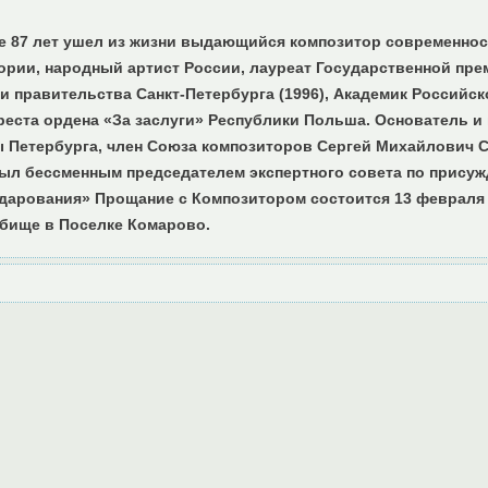
те 87 лет ушел из жизни выдающийся композитор современнос
ории, народный артист России, лауреат Государственной пр
ии правительства Санкт-Петербурга (1996), Академик Российс
реста ордена «За заслуги» Республики Польша. Основатель 
 Петербурга, член Союза композиторов Сергей Михайлович С
ыл бессменным председателем экспертного совета по прису
дарования» Прощание с Композитором состоится 13 февраля 
дбище в Поселке Комарово.