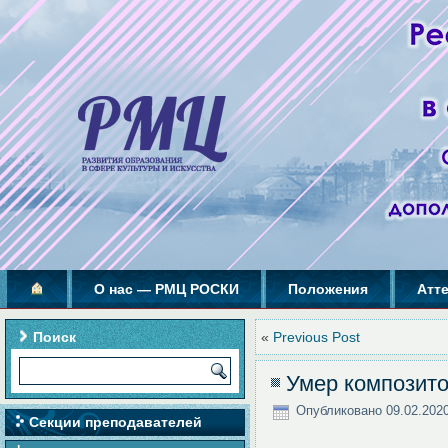
О нас — РМЦ РОСКИ
Положения
Атт
Поиск
«
Previous Post
Умер композит
Опубликовано
09.02.202
Секции преподавателей