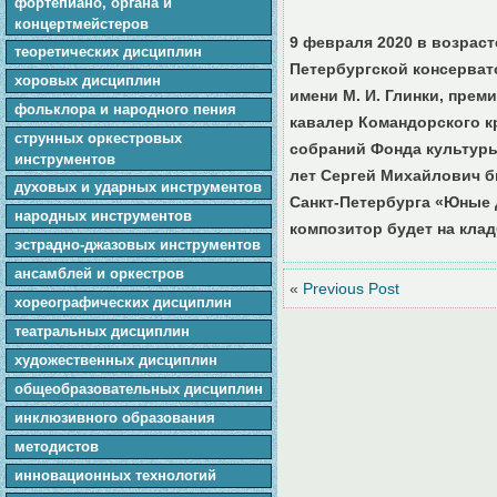
фортепиано, органа и
концертмейстеров
9 февраля 2020 в возрас
теоретических дисциплин
Петербургской консерват
хоровых дисциплин
имени М. И. Глинки, прем
фольклора и народного пения
кавалер Командорского к
cтpунныx оркестровых
собраний Фонда культуры
инструментов
лет Сергей Михайлович б
духовых и ударных инструментов
Санкт-Петербурга «Юные 
народных инструментов
композитор будет на кла
эстрадно-джазовых инструментов
ансамблей и оркестров
«
Previous Post
хореографических дисциплин
театральных дисциплин
художественных дисциплин
общеобразовательных дисциплин
инклюзивного образования
методистов
инновационных технологий