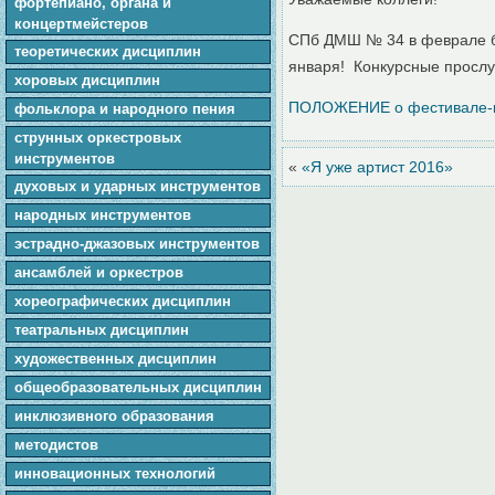
фортепиано, органа и
концертмейстеров
СПб ДМШ № 34 в феврале бу
теоретических дисциплин
января! Конкурсные прослу
хоровых дисциплин
ПОЛОЖЕНИЕ о фестивале-
фольклора и народного пения
cтpунныx оркестровых
инструментов
«
«Я уже артист 2016»
духовых и ударных инструментов
народных инструментов
эстрадно-джазовых инструментов
ансамблей и оркестров
хореографических дисциплин
театральных дисциплин
художественных дисциплин
общеобразовательных дисциплин
инклюзивного образования
методистов
инновационных технологий