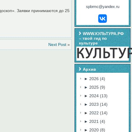
spbrmc@yandex.ru
оскоп». Заявки принимаются до 25
WWW.КУЛЬТУРА.РФ
– твой гид по
культуре
Next Post
»
Архив
►
2026
(4)
►
2025
(9)
►
2024
(13)
►
2023
(14)
►
2022
(14)
►
2021
(4)
►
2020
(8)