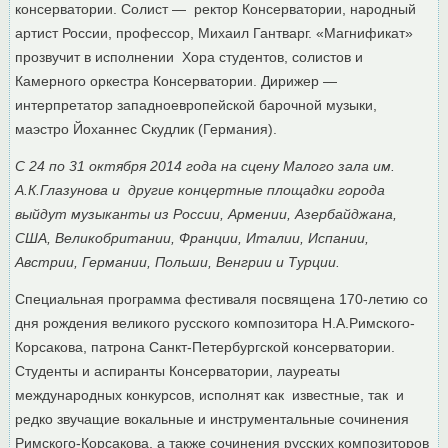
консерватории. Солист — ректор Консерватории, народный
артист России, профессор, Михаил Гантварг. «Магнификат»
прозвучит в исполнении Хора студентов, солистов и
Камерного оркестра Консерватории. Дирижер —
интерпретатор западноевропейской барочной музыки,
маэстро Йоханнес Скудлик (Германия).
С 24 по 31 октября 2014 года на сцену Малого зала им.
А.К.Глазунова и другие концертные площадки города
выйдут музыканты из России, Армении, Азербайджана,
США, Великобритании, Франции, Италии, Испании,
Австрии, Германии, Польши, Венгрии и Турции.
Специальная программа фестиваля посвящена 170-летию со
дня рождения великого русского композитора Н.А.Римского-
Корсакова, патрона Санкт-Петербургской консерватории.
Студенты и аспиранты Консерватории, лауреаты
международных конкурсов, исполнят как известные, так и
редко звучащие вокальные и инструментальные сочинения
Римского-Корсакова, а также сочинения русских композиторов