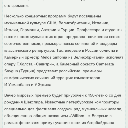
его времени.
Несколько концертных программ будут посвящены
музыкальной культуре США, Великобритании, Испании,
Италии, Германии, Австрии и Турции. Профессора и студенты
высших школ музыки этих стран представят сочинения своих
соотечественников, премьеры новых сочинений и шедевры
классического репертуара. Так, впервые в России солисты и
Камерный оркестр Melos Sinfonia из Великобритании исполнят
оперу Г.Холста «Савитри», а Камерный оркестр Camerata
Saygun (Турция) представит российские премьеры
симфонических сочинений турецких композиторов
И.Усманбаша и У.Эркина
Вечер мировых премьер будет приурочен к 450-летию со дня
рождения Шекспира. Известные петербургские композиторы
специально для фестиваля создали ряд музыкальных новелл,
объединенных общим названием «William…» Впервые в
рамках фестиваля примут участие гости из Азербайджана.