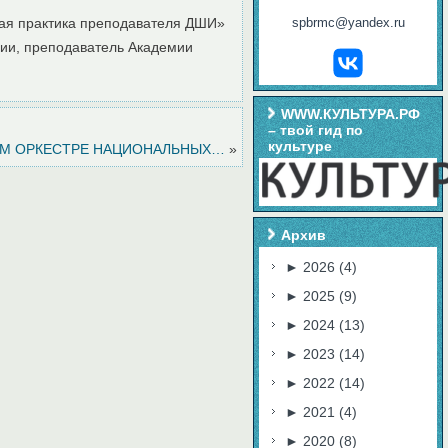
кая практика преподавателя ДШИ»
spbrmc@yandex.ru
огии, преподаватель Академии
WWW.КУЛЬТУРА.РФ
– твой гид по
культуре
М ОРКЕСТРЕ НАЦИОНАЛЬНЫХ…
»
Архив
►
2026
(4)
►
2025
(9)
►
2024
(13)
►
2023
(14)
►
2022
(14)
►
2021
(4)
►
2020
(8)