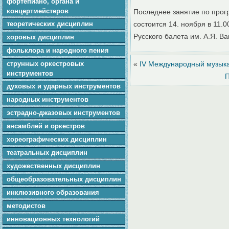
фортепиано, органа и
концертмейстеров
Последнее занятие по прог
теоретических дисциплин
состоится 14. ноября в 11.
Русского балета им. А.Я. В
хоровых дисциплин
фольклора и народного пения
cтpунныx оркестровых
«
IV Международный музы
инструментов
духовых и ударных инструментов
народных инструментов
эстрадно-джазовых инструментов
ансамблей и оркестров
хореографических дисциплин
театральных дисциплин
художественных дисциплин
общеобразовательных дисциплин
инклюзивного образования
методистов
инновационных технологий